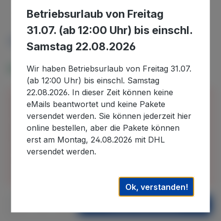
Betriebsurlaub von Freitag
58,49 €
Ab
4
31.07. (ab 12:00 Uhr) bis einschl.
Preise inkl. MwSt. zzgl. Versandkosten
Samstag 22.08.2026
Verfügbar, Lieferzeit: 5-10 Tage
Wir haben Betriebsurlaub von Freitag 31.07.
(ab 12:00 Uhr) bis einschl. Samstag
22.08.2026. In dieser Zeit können keine
Bitte beachten Sie, dass wir uns in der Zeit vom
eMails beantwortet und keine Pakete
30.07.2026 bis 22.08.2026 im Betriebsurlaub
versendet werden. Sie können jederzeit hier
befinden und in diesem Zeitraum eingehende
online bestellen, aber die Pakete können
Bestellungen erst nach unserer Rückkehr
erst am Montag, 24.08.2026 mit DHL
bearbeiten können. Auslieferungen können daher
versendet werden.
erst wieder nach dem 22.08.2026. ausgeführt
werden. Wir danken für Ihr Verständnis.
Ok, verstanden!
Produkt Anzahl: Gib den gewünschten We
In den Warenkorb