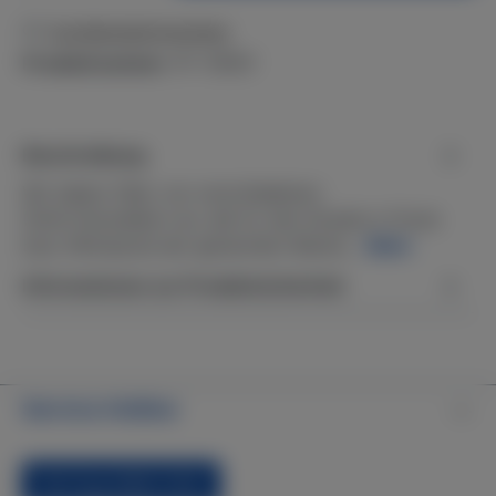
Zum Merkzettel hinzufügen
Produktnummer:
PF-159DY
Beschreibung
Wir bieten Filter von verschiedenen
(Dritt-)Herstellern an, die für den Einsatz in Pools
bzw. Whirlpools der genannten Marke…
Mehr
Informationen zur Produktsicherheit
Service-Hotline
Vertrag widerrufen