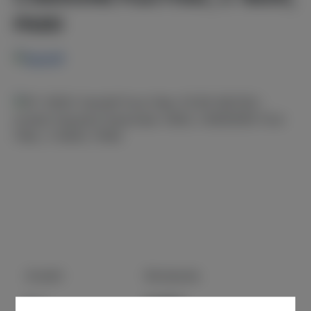
PA80
Bildergalerie überspringen
Anzahl
Stückpreis
64,95 €
Bis
3