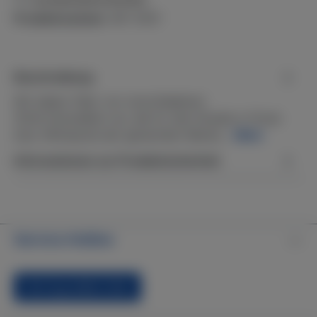
Produktnummer:
WF-51DY
Beschreibung
Wir bieten Filter von verschiedenen
(Dritt-)Herstellern an, die für den Einsatz in Pools
bzw. Whirlpools der genannten Marke…
Mehr
Informationen zur Produktsicherheit
Service-Hotline
Vertrag widerrufen