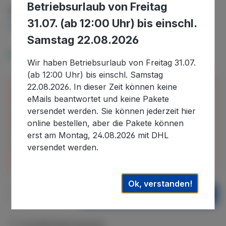
Betriebsurlaub von Freitag
Regulärer Preis:
31,95 €
31.07. (ab 12:00 Uhr) bis einschl.
Preise inkl. MwSt. zzgl. Versandkosten
Samstag 22.08.2026
Verfügbar, Lieferzeit: 2-4 Tage
Wir haben Betriebsurlaub von Freitag 31.07.
(ab 12:00 Uhr) bis einschl. Samstag
22.08.2026. In dieser Zeit können keine
Bitte beachten Sie, dass wir uns in der Zeit vom
eMails beantwortet und keine Pakete
30.07.2026 bis 22.08.2026 im Betriebsurlaub
versendet werden. Sie können jederzeit hier
befinden und in diesem Zeitraum eingehende
online bestellen, aber die Pakete können
Bestellungen erst nach unserer Rückkehr
erst am Montag, 24.08.2026 mit DHL
bearbeiten können. Auslieferungen können daher
versendet werden.
erst wieder nach dem 22.08.2026. ausgeführt
werden. Wir danken für Ihr Verständnis.
Ok, verstanden!
Produkt Anzahl: Gib den gewünschten We
In den Warenkorb
Zum Merkzettel hinzufügen