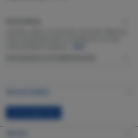
Beschreibung
Achtung- Dieser Jet wird sehr oft mit der Waterway
Serie verwechselt, aber es handelt sich um zwei
unterschiedliche Systeme,…
Mehr
Informationen zur Produktsicherheit
Service-Hotline
Vertrag widerrufen
Service