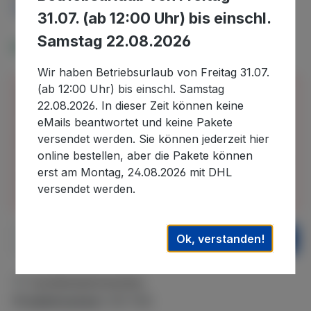
Preise inkl. MwSt. zzgl. Versandkosten
31.07. (ab 12:00 Uhr) bis einschl.
Samstag 22.08.2026
Verfügbar, Lieferzeit: 2-4 Tage
Wir haben Betriebsurlaub von Freitag 31.07.
(ab 12:00 Uhr) bis einschl. Samstag
Bitte beachten Sie, dass wir uns in der Zeit vom
22.08.2026. In dieser Zeit können keine
30.07.2026 bis 22.08.2026 im Betriebsurlaub
eMails beantwortet und keine Pakete
befinden und in diesem Zeitraum eingehende
versendet werden. Sie können jederzeit hier
Bestellungen erst nach unserer Rückkehr
online bestellen, aber die Pakete können
bearbeiten können. Auslieferungen können daher
erst am Montag, 24.08.2026 mit DHL
erst wieder nach dem 22.08.2026. ausgeführt
versendet werden.
werden. Wir danken für Ihr Verständnis.
Produkt Anzahl: Gib den gewünschten We
Ok, verstanden!
In den Warenkorb
Zum Merkzettel hinzufügen
Produktnummer:
WE-95B