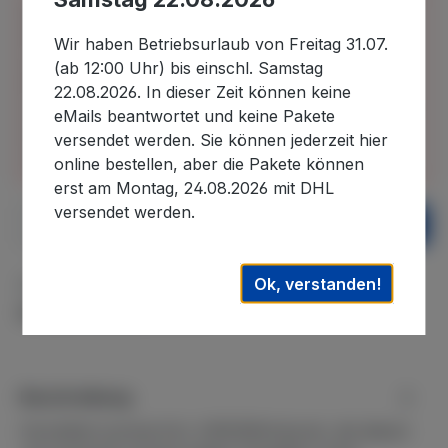
Bitte beachten Sie, dass wir uns in der Zeit vom
30.07.2026 bis 22.08.2026 im Betriebsurlaub
Wir haben Betriebsurlaub von Freitag 31.07.
befinden und in diesem Zeitraum eingehende
(ab 12:00 Uhr) bis einschl. Samstag
Bestellungen erst nach unserer Rückkehr
22.08.2026. In dieser Zeit können keine
bearbeiten können. Auslieferungen können daher
eMails beantwortet und keine Pakete
erst wieder nach dem 22.08.2026. ausgeführt
versendet werden. Sie können jederzeit hier
werden. Wir danken für Ihr Verständnis.
online bestellen, aber die Pakete können
erst am Montag, 24.08.2026 mit DHL
versendet werden.
Produkt Anzahl: Gib den gewünschten We
In den Warenkorb
Ok, verstanden!
Zum Merkzettel hinzufügen
Produktnummer:
WE-219
Beschreibung
Herstellernummer(n)L-4182SWhirlpools, die diesen