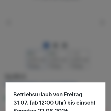
Regulärer Preis:
14,95 €
Preise inkl. MwSt. zzgl. Versandkosten
Betriebsurlaub von Freitag
Verfügbar, Lieferzeit: 2-4 Tage
31.07. (ab 12:00 Uhr) bis einschl.
Samstag 22.08.2026