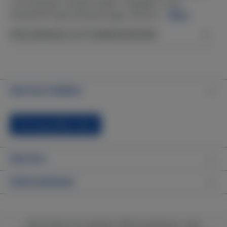
Jet eventuell verbaut haben (Angaben ohne
Gewähr)® Spas.Abmessungen Einschr…
Mehr
Informationen zur Produktsicherheit
Service-Hotline
Vertrag widerrufen
Service
Informationen
Alle Preise inkl. gesetzl. Mehrwertsteuer zzgl.