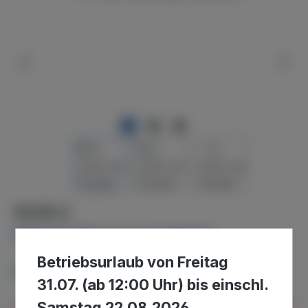
Regulärer Preis:
19,95 €
Preise inkl. MwSt. zzgl. Versandkosten
Betriebsurlaub von Freitag
Verfügbar, Lieferzeit: 2-4 Tage
31.07. (ab 12:00 Uhr) bis einschl.
Samstag 22.08.2026