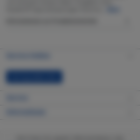
Jet eventuell verbaut haben (Angaben ohne
Gewähr)® Spas.Abmessungen Einschra…
Mehr
Informationen zur Produktsicherheit
Service-Hotline
Vertrag widerrufen
Service
Informationen
Alle Preise inkl. gesetzl. Mehrwertsteuer zzgl.