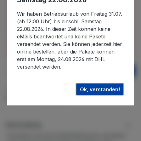
Bitte beachten Sie, dass wir uns in der Zeit vom
30.07.2026 bis 22.08.2026 im Betriebsurlaub
Wir haben Betriebsurlaub von Freitag 31.07.
befinden und in diesem Zeitraum eingehende
(ab 12:00 Uhr) bis einschl. Samstag
Bestellungen erst nach unserer Rückkehr
22.08.2026. In dieser Zeit können keine
bearbeiten können. Auslieferungen können daher
eMails beantwortet und keine Pakete
erst wieder nach dem 22.08.2026. ausgeführt
versendet werden. Sie können jederzeit hier
werden. Wir danken für Ihr Verständnis.
online bestellen, aber die Pakete können
erst am Montag, 24.08.2026 mit DHL
versendet werden.
Produkt Anzahl: Gib den gewünschten We
In den Warenkorb
Ok, verstanden!
Zum Merkzettel hinzufügen
Produktnummer:
WE-229
Beschreibung
Herstellernummer(n)L1803SWhirlpools, die diesen