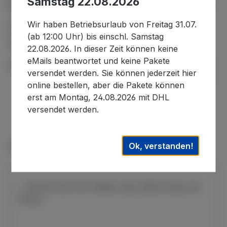
Samstag 22.08.2026
Beschreibung
Dieses kompakte Absperr-/Scheibenventil von
Wir haben Betriebsurlaub von Freitag 31.07.
Waterway besteht aus Hochdruck-ABS. Es verfügt
(ab 12:00 Uhr) bis einschl. Samstag
über zwei männliche Enden für ein…
Mehr
22.08.2026. In dieser Zeit können keine
eMails beantwortet und keine Pakete
Informationen zur Produktsicherheit
versendet werden. Sie können jederzeit hier
online bestellen, aber die Pakete können
erst am Montag, 24.08.2026 mit DHL
versendet werden.
Produktgalerie überspringen
Ok, verstanden!
Zubehör