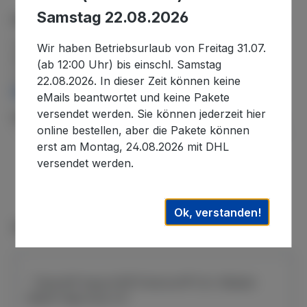
Samstag 22.08.2026
Beschreibung
Austausch für (Angaben ohne Gewähr)Gecko®
Wir haben Betriebsurlaub von Freitag 31.07.
Referenz: -Master Spas® Part-Nummer X321820
(ab 12:00 Uhr) bis einschl. Samstag
und X321830Wellis® P/N ACM0841Aqua-Flo…
22.08.2026. In dieser Zeit können keine
Mehr
eMails beantwortet und keine Pakete
versendet werden. Sie können jederzeit hier
Informationen zur Produktsicherheit
online bestellen, aber die Pakete können
erst am Montag, 24.08.2026 mit DHL
versendet werden.
Ok, verstanden!
Produktgalerie überspringen
Zubehör