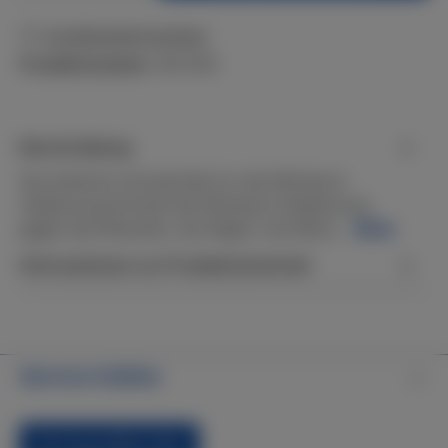
Zum Merkzettel hinzufügen
Produktnummer:
WZ-29G
Beschreibung
Die einfache Schutzhülle für die Whirlpool-
Abdeckung.Schützt die Whirlpool-Abdeckung
gegen die Elemente, wie Regen und Wind.…
Mehr
Informationen zur Produktsicherheit
Service-Hotline
Vertrag widerrufen