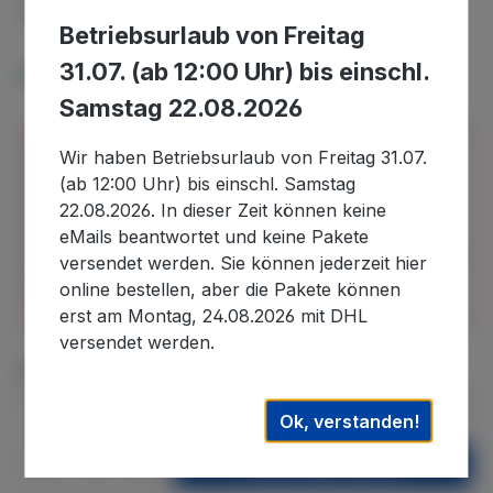
Preise inkl. MwSt. zzgl. Versandkosten
Betriebsurlaub von Freitag
31.07. (ab 12:00 Uhr) bis einschl.
Verfügbar, Lieferzeit: 2-4 Tage
Samstag 22.08.2026
Bitte beachten Sie, dass wir uns in der Zeit vom
Wir haben Betriebsurlaub von Freitag 31.07.
30.07.2026 bis 22.08.2026 im Betriebsurlaub
(ab 12:00 Uhr) bis einschl. Samstag
befinden und in diesem Zeitraum eingehende
22.08.2026. In dieser Zeit können keine
Bestellungen erst nach unserer Rückkehr
eMails beantwortet und keine Pakete
bearbeiten können. Auslieferungen können daher
versendet werden. Sie können jederzeit hier
erst wieder nach dem 22.08.2026. ausgeführt
online bestellen, aber die Pakete können
werden. Wir danken für Ihr Verständnis.
erst am Montag, 24.08.2026 mit DHL
versendet werden.
auswählen
Varianten-Groeße
Ok, verstanden!
Produkt Anzahl: Gib den gewünschten We
In den Warenkorb