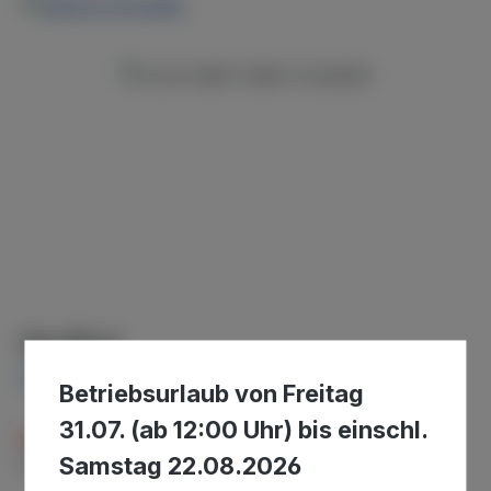
Bildergalerie überspringen
Regulärer Preis:
54,95 €
Preise inkl. MwSt. zzgl. Versandkosten
Betriebsurlaub von Freitag
31.07. (ab 12:00 Uhr) bis einschl.
Aktuell nicht verfügbar - bitte nachfragen bzgl.
Samstag 22.08.2026
Nachlieferung.