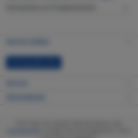
Informationen zur Produktsicherheit
Service-Hotline
Vertrag widerrufen
Service
Informationen
Alle Preise inkl. gesetzl. Mehrwertsteuer zzgl.
Versandkosten
und ggf. Nachnahmegebühren, wenn