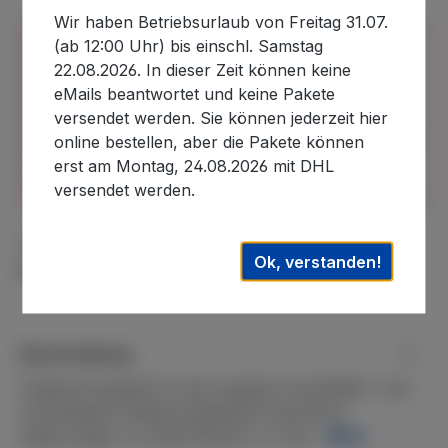
Wir haben Betriebsurlaub von Freitag 31.07.
Bitte beachten Sie, dass wir uns in der Zeit vom
(ab 12:00 Uhr) bis einschl. Samstag
30.07.2026 bis 22.08.2026 im Betriebsurlaub
22.08.2026. In dieser Zeit können keine
befinden und in diesem Zeitraum eingehende
eMails beantwortet und keine Pakete
Bestellungen erst nach unserer Rückkehr
versendet werden. Sie können jederzeit hier
bearbeiten können. Auslieferungen können daher
online bestellen, aber die Pakete können
erst wieder nach dem 22.08.2026. ausgeführt
erst am Montag, 24.08.2026 mit DHL
werden. Wir danken für Ihr Verständnis.
versendet werden.
Zum Merkzettel hinzufügen
Ok, verstanden!
Produktnummer:
WE-153
Beschreibung
Original Ersatzteil für den original CoverMate1- und
CoverMate2-AbdeckungsheberTechnische
DatenLänge: ca. 360mmHöhe: ca. 106…
Mehr