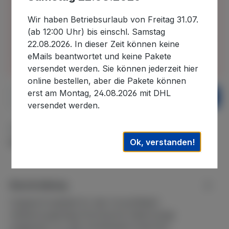
30.07.2026 bis 22.08.2026 im Betriebsurlaub
befinden und in diesem Zeitraum eingehende
Wir haben Betriebsurlaub von Freitag 31.07.
Bestellungen erst nach unserer Rückkehr
(ab 12:00 Uhr) bis einschl. Samstag
bearbeiten können. Auslieferungen können daher
22.08.2026. In dieser Zeit können keine
erst wieder nach dem 22.08.2026. ausgeführt
eMails beantwortet und keine Pakete
werden. Wir danken für Ihr Verständnis.
versendet werden. Sie können jederzeit hier
online bestellen, aber die Pakete können
erst am Montag, 24.08.2026 mit DHL
Produkt Anzahl: Gib den gewünschten We
In den Warenkorb
versendet werden.
Zum Merkzettel hinzufügen
Ok, verstanden!
Produktnummer:
WE-72
Beschreibung
Original Ersatzteil für den CoverMate3
AbdeckungsheberTechnische DatenLänge
insgesamt: ca. 490 mmAbstand zwischen