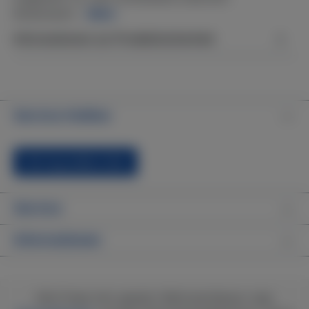
Bolzenaufn…
Mehr
Informationen zur Produktsicherheit
Service-Hotline
Vertrag widerrufen
Service
Informationen
Alle Preise inkl. gesetzl. Mehrwertsteuer zzgl.