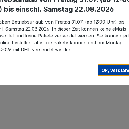
mit den Fingern berühren (Verfälschung des Messergebniss
) bis einschl. Samstag 22.08.2026
aben Betriebsurlaub von Freitag 31.07. (ab 12:00 Uhr) bis
hl. Samstag 22.08.2026. In dieser Zeit können keine eMails
er vom deutschen Hersteller (Haltbarkeit 03/2028 oder Cha
wortet und keine Pakete versendet werden. Sie können jed
online bestellen, aber die Pakete können erst am Montag,
.2026 mit DHL versendet werden.
Ok, verstan
en.