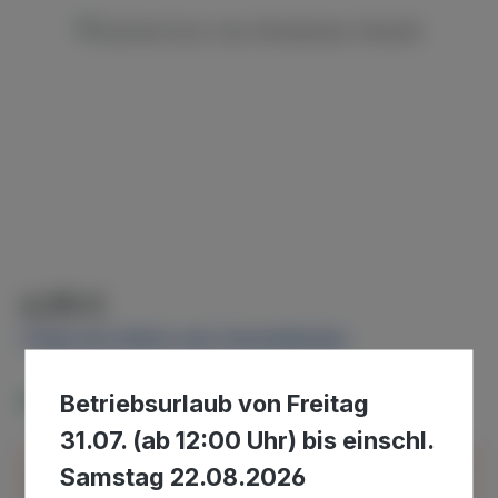
Bildergalerie überspringen
Regulärer Preis:
6,95 €
Preise inkl. MwSt. zzgl. Versandkosten
Betriebsurlaub von Freitag
Verfügbar, Lieferzeit: 5-7 Tage
31.07. (ab 12:00 Uhr) bis einschl.
Samstag 22.08.2026
Bitte beachten Sie, dass wir uns in der Zeit vom