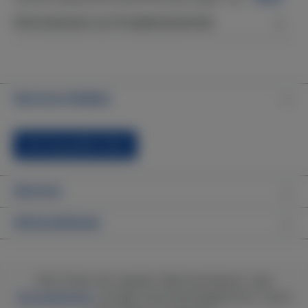
Informationen zur Produktsicherheit
Service-Hotline
Vertrag widerrufen
Service
Informationen
Alle Preise inkl. gesetzl. Mehrwertsteuer zzgl.
Versandkosten
und ggf. Nachnahmegebühren, wenn