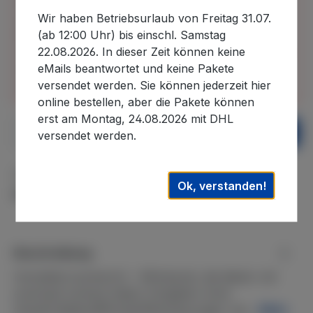
30.07.2026 bis 22.08.2026 im Betriebsurlaub
Wir haben Betriebsurlaub von Freitag 31.07.
befinden und in diesem Zeitraum eingehende
(ab 12:00 Uhr) bis einschl. Samstag
Bestellungen erst nach unserer Rückkehr
22.08.2026. In dieser Zeit können keine
bearbeiten können. Auslieferungen können daher
eMails beantwortet und keine Pakete
erst wieder nach dem 22.08.2026. ausgeführt
versendet werden. Sie können jederzeit hier
werden. Wir danken für Ihr Verständnis.
online bestellen, aber die Pakete können
erst am Montag, 24.08.2026 mit DHL
Produkt Anzahl: Gib den gewünschten We
In den Warenkorb
versendet werden.
Zum Merkzettel hinzufügen
Ok, verstanden!
Produktnummer:
JT-PT104
Beschreibung
Herstellernummer(n)-- Whirlpools, die diesen Jet
eventuell verbaut haben (Angaben ohne
Gewähr)Balboa®Pentair®Abmessungen Jet…
Mehr