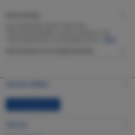
Beschreibung
Die einzigartigen Darlly FilterGuard-
Filterreinigungsblätter wurden speziell für die
Tiefenreinigung der schmutzigsten Whirl…
Mehr
Informationen zur Produktsicherheit
Service-Hotline
Vertrag widerrufen
Service