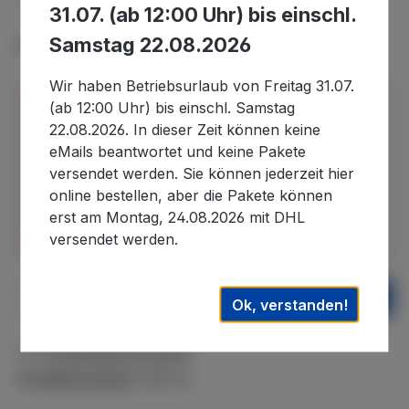
31.07. (ab 12:00 Uhr) bis einschl.
Samstag 22.08.2026
Verfügbar, Lieferzeit: 2-4 Tage
Wir haben Betriebsurlaub von Freitag 31.07.
Bitte beachten Sie, dass wir uns in der Zeit vom
(ab 12:00 Uhr) bis einschl. Samstag
30.07.2026 bis 22.08.2026 im Betriebsurlaub
22.08.2026. In dieser Zeit können keine
befinden und in diesem Zeitraum eingehende
eMails beantwortet und keine Pakete
Bestellungen erst nach unserer Rückkehr
versendet werden. Sie können jederzeit hier
bearbeiten können. Auslieferungen können daher
online bestellen, aber die Pakete können
erst wieder nach dem 22.08.2026. ausgeführt
erst am Montag, 24.08.2026 mit DHL
werden. Wir danken für Ihr Verständnis.
versendet werden.
Produkt Anzahl: Gib den gewünschten We
In den Warenkorb
Ok, verstanden!
Zum Merkzettel hinzufügen
Produktnummer:
WR-62