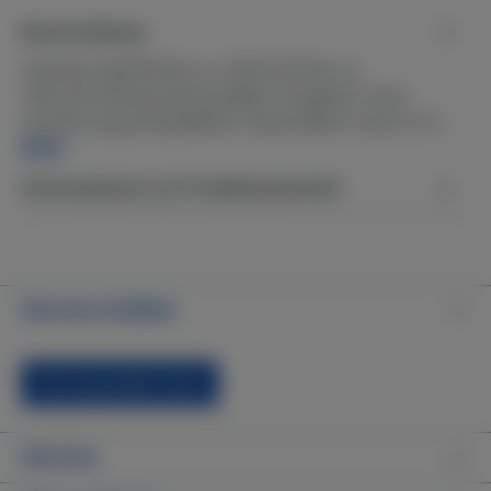
Beschreibung
AbmessungenBreite ca. 220mmHöhe ca.
150mmFarbengrauKompatibel (Angaben ohne
Gewähr)LagunaSpaMiami ClassicMiami Hydro & S…
Mehr
Informationen zur Produktsicherheit
Service-Hotline
Vertrag widerrufen
Service