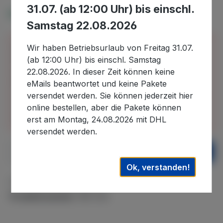
31.07. (ab 12:00 Uhr) bis einschl.
Verfügbar, Lieferzeit: 2-4 Tage
Samstag 22.08.2026
Bitte beachten Sie, dass wir uns in der Zeit vom
Wir haben Betriebsurlaub von Freitag 31.07.
30.07.2026 bis 22.08.2026 im Betriebsurlaub
(ab 12:00 Uhr) bis einschl. Samstag
befinden und in diesem Zeitraum eingehende
22.08.2026. In dieser Zeit können keine
Bestellungen erst nach unserer Rückkehr
eMails beantwortet und keine Pakete
bearbeiten können. Auslieferungen können daher
versendet werden. Sie können jederzeit hier
erst wieder nach dem 22.08.2026. ausgeführt
online bestellen, aber die Pakete können
werden. Wir danken für Ihr Verständnis.
erst am Montag, 24.08.2026 mit DHL
versendet werden.
Produkt Anzahl: Gib den gewünschten We
In den Warenkorb
Ok, verstanden!
Zum Merkzettel hinzufügen
Produktnummer:
WE-243