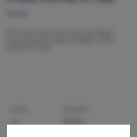
Bildergalerie überspringen
Anzahl
Stückpreis
104,95 €
Bis
3
94,49 €
Ab
4