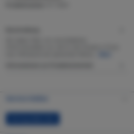
Produktnummer:
PF-110DY
Beschreibung
Wir bieten Filter von verschiedenen
(Dritt-)Herstellern an, die für den Einsatz in Pools
bzw. Whirlpools der genannten Marke…
Mehr
Informationen zur Produktsicherheit
Service-Hotline
Vertrag widerrufen