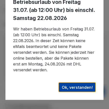
Betriebsurlaub von Freitag
31.07. (ab 12:00 Uhr) bis einschl.
Preise inkl. MwSt. zzgl. Versandkosten
Samstag 22.08.2026
Verfügbar, Lieferzeit: 5-10 Tage
Wir haben Betriebsurlaub von Freitag 31.07.
(ab 12:00 Uhr) bis einschl. Samstag
Bitte beachten Sie, dass wir uns in der Zeit vom
22.08.2026. In dieser Zeit können keine
30.07.2026 bis 22.08.2026 im Betriebsurlaub
eMails beantwortet und keine Pakete
befinden und in diesem Zeitraum eingehende
versendet werden. Sie können jederzeit hier
Bestellungen erst nach unserer Rückkehr
online bestellen, aber die Pakete können
bearbeiten können. Auslieferungen können daher
erst am Montag, 24.08.2026 mit DHL
erst wieder nach dem 22.08.2026. ausgeführt
versendet werden.
werden. Wir danken für Ihr Verständnis.
Ok, verstanden!
Produkt Anzahl: Gib den gewünschten We
In den Warenkorb
Zum Merkzettel hinzufügen