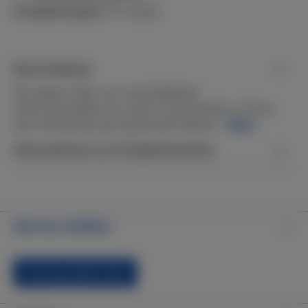
Produktnummer:
PF-146DY
Beschreibung
Wir bieten Filter von verschiedenen
(Dritt-)Herstellern an, die für den Einsatz in Pools
bzw. Whirlpools der genannten Marke…
Mehr
Informationen zur Produktsicherheit
Service-Hotline
Vertrag widerrufen