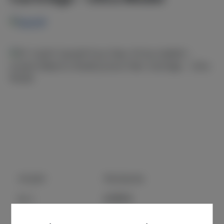
Bildergalerie überspringen
Anzahl
Stückpreis
47,95 €
Bis
3
43,49 €
Ab
4