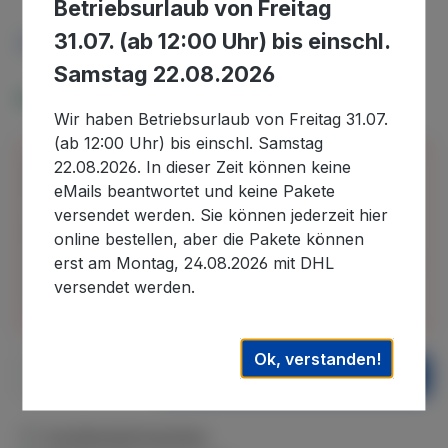
Betriebsurlaub von Freitag
31.07. (ab 12:00 Uhr) bis einschl.
Preise inkl. MwSt. zzgl. Versandkosten
Samstag 22.08.2026
Verfügbar, Lieferzeit: 5-10 Tage
Wir haben Betriebsurlaub von Freitag 31.07.
(ab 12:00 Uhr) bis einschl. Samstag
Bitte beachten Sie, dass wir uns in der Zeit vom
22.08.2026. In dieser Zeit können keine
30.07.2026 bis 22.08.2026 im Betriebsurlaub
eMails beantwortet und keine Pakete
befinden und in diesem Zeitraum eingehende
versendet werden. Sie können jederzeit hier
Bestellungen erst nach unserer Rückkehr
online bestellen, aber die Pakete können
bearbeiten können. Auslieferungen können daher
erst am Montag, 24.08.2026 mit DHL
erst wieder nach dem 22.08.2026. ausgeführt
versendet werden.
werden. Wir danken für Ihr Verständnis.
Ok, verstanden!
Produkt Anzahl: Gib den gewünschten We
In den Warenkorb
Zum Merkzettel hinzufügen