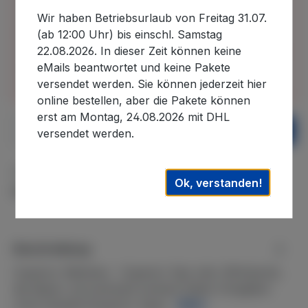
31.07.2026 bis 22.08.2026 im Betriebsurlaub
Wir haben Betriebsurlaub von Freitag 31.07.
befinden und in diesem Zeitraum eingehende
(ab 12:00 Uhr) bis einschl. Samstag
Bestellungen erst nach unserer Rückkehr
22.08.2026. In dieser Zeit können keine
bearbeiten können. Auslieferungen können daher
eMails beantwortet und keine Pakete
erst wieder nach dem 22.08.2026. ausgeführt
versendet werden. Sie können jederzeit hier
werden. Wir danken für Ihr Verständnis.
online bestellen, aber die Pakete können
erst am Montag, 24.08.2026 mit DHL
Produkt Anzahl: Gib den gewünschten We
In den Warenkorb
versendet werden.
Zum Merkzettel hinzufügen
Ok, verstanden!
Produktnummer:
JT-SW505
Beschreibung
Superior Wellness - Superior Spa Jets. Whirlpools,
die diesen Jet eventuell verbaut haben (Angaben
ohne Gewähr)Superior Spas…
Mehr