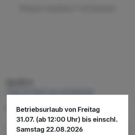
Bildergalerie überspringen
Regulärer Preis:
34,95 €
Preise inkl. MwSt. zzgl. Versandkosten
Betriebsurlaub von Freitag
Verfügbar, Lieferzeit: 5-7 Tage
31.07. (ab 12:00 Uhr) bis einschl.
Samstag 22.08.2026
Bitte beachten Sie, dass wir uns in der Zeit vom