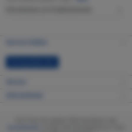
Informationen zur Produktsicherheit
Service-Hotline
Vertrag widerrufen
Service
Informationen
Alle Preise inkl. gesetzl. Mehrwertsteuer zzgl.
Versandkosten
und ggf. Nachnahmegebühren, wenn