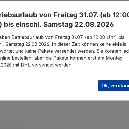
r Platinum 5'' Roto"
riebsurlaub von Freitag 31.07. (ab 12:0
) bis einschl. Samstag 22.08.2026
aben Betriebsurlaub von Freitag 31.07. (ab 12:00 Uhr) bis
 (Angaben ohne Gewähr)
hl. Samstag 22.08.2026. In dieser Zeit können keine eMails
wortet und keine Pakete versendet werden. Sie können jed
online bestellen, aber die Pakete können erst am Montag,
.2026 mit DHL versendet werden.
Ok, verstan