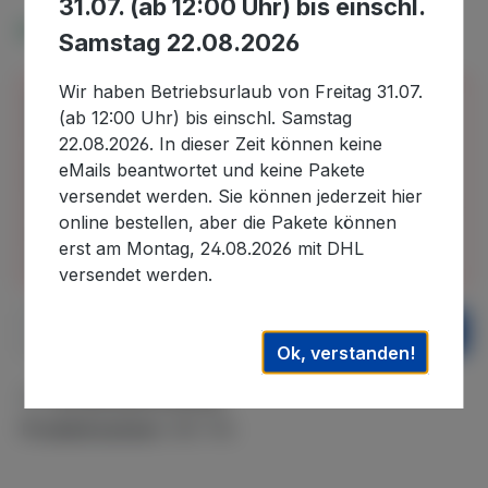
31.07. (ab 12:00 Uhr) bis einschl.
Verfügbar, Lieferzeit: 2-4 Tage
Samstag 22.08.2026
Wir haben Betriebsurlaub von Freitag 31.07.
Bitte beachten Sie, dass wir uns in der Zeit vom
(ab 12:00 Uhr) bis einschl. Samstag
30.07.2026 bis 22.08.2026 im Betriebsurlaub
22.08.2026. In dieser Zeit können keine
befinden und in diesem Zeitraum eingehende
eMails beantwortet und keine Pakete
Bestellungen erst nach unserer Rückkehr
versendet werden. Sie können jederzeit hier
bearbeiten können. Auslieferungen können daher
online bestellen, aber die Pakete können
erst wieder nach dem 22.08.2026. ausgeführt
erst am Montag, 24.08.2026 mit DHL
werden. Wir danken für Ihr Verständnis.
versendet werden.
Produkt Anzahl: Gib den gewünschten We
In den Warenkorb
Ok, verstanden!
Zum Merkzettel hinzufügen
Produktnummer:
WE-196