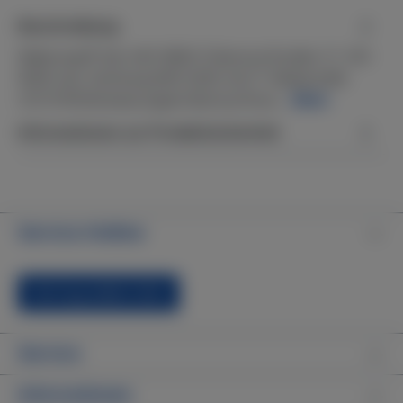
Beschreibung
Waterway® Set 400-5800 (Überwurfmutter 2" 415-
5000 inkl. Dichtung 805-0232 mit 2" Klebemuffe
413-5110)AbmessungenÜberwurfmut…
Mehr
Informationen zur Produktsicherheit
Service-Hotline
Vertrag widerrufen
Service
Informationen