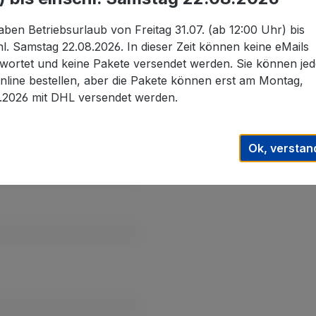
aben Betriebsurlaub von Freitag 31.07. (ab 12:00 Uhr) bis
hl. Samstag 22.08.2026. In dieser Zeit können keine eMails
wortet und keine Pakete versendet werden. Sie können jed
online bestellen, aber die Pakete können erst am Montag,
.2026 mit DHL versendet werden.
Ok, verstan