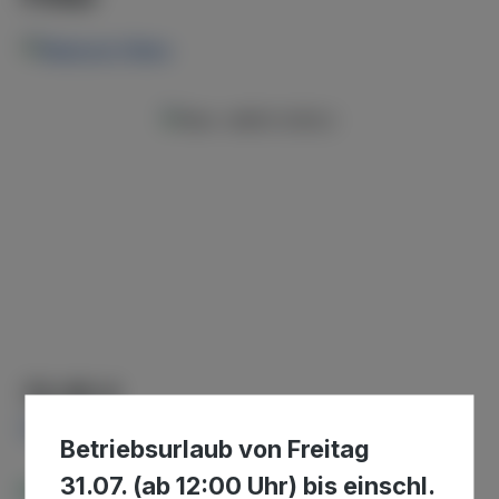
Bildergalerie überspringen
Regulärer Preis:
72,95 €
Preise inkl. MwSt. zzgl. Versandkosten
Betriebsurlaub von Freitag
31.07. (ab 12:00 Uhr) bis einschl.
Verfügbar, Lieferzeit: 2-4 Tage