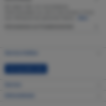
Wir bieten Filter von verschiedenen
(Dritt-)Herstellern an, die für den Einsatz in Pools
bzw. Whirlpools der genannten Marke…
Mehr
Informationen zur Produktsicherheit
Service-Hotline
Vertrag widerrufen
Service
Informationen