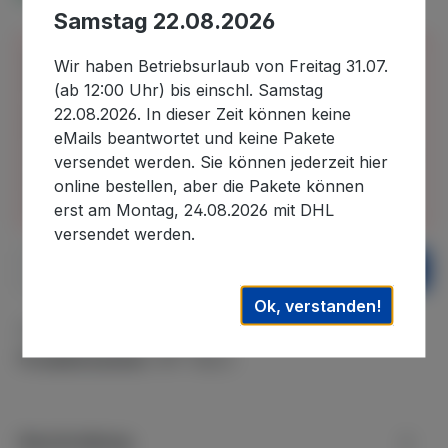
Samstag 22.08.2026
Bitte beachten Sie, dass wir uns in der Zeit vom
Wir haben Betriebsurlaub von Freitag 31.07.
30.07.2026 bis 22.08.2026 im Betriebsurlaub
(ab 12:00 Uhr) bis einschl. Samstag
befinden und in diesem Zeitraum eingehende
22.08.2026. In dieser Zeit können keine
Bestellungen erst nach unserer Rückkehr
eMails beantwortet und keine Pakete
bearbeiten können. Auslieferungen können daher
versendet werden. Sie können jederzeit hier
erst wieder nach dem 22.08.2026. ausgeführt
online bestellen, aber die Pakete können
werden. Wir danken für Ihr Verständnis.
erst am Montag, 24.08.2026 mit DHL
versendet werden.
Produkt Anzahl: Gib den gewünschten We
In den Warenkorb
Ok, verstanden!
Zum Merkzettel hinzufügen
Produktnummer:
WF-166LC
Beschreibung