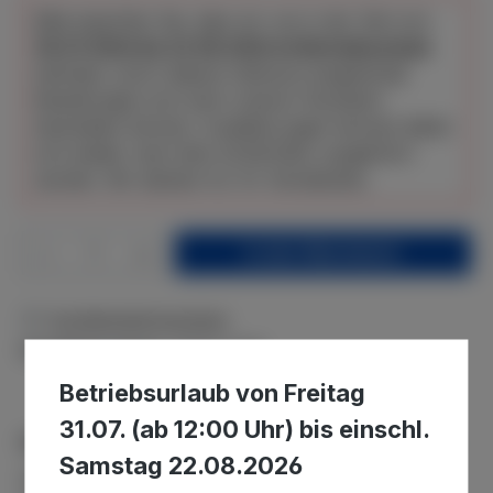
Bitte beachten Sie, dass wir uns in der Zeit vom
30.07.2026 bis 22.08.2026 im Betriebsurlaub
befinden und in diesem Zeitraum eingehende
Bestellungen erst nach unserer Rückkehr
bearbeiten können. Auslieferungen können daher
erst wieder nach dem 22.08.2026. ausgeführt
werden. Wir danken für Ihr Verständnis.
Produkt Anzahl: Gib den gewünschten We
In den Warenkorb
Zum Merkzettel hinzufügen
Produktnummer:
WFM-176P
Betriebsurlaub von Freitag
31.07. (ab 12:00 Uhr) bis einschl.
Beschreibung
Samstag 22.08.2026
Wir bieten Filter von verschiedenen