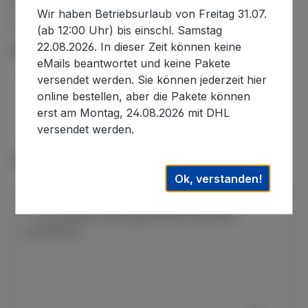
(Dritt-)Herstellern an, die für den Einsatz in Pools
Wir haben Betriebsurlaub von Freitag 31.07.
bzw. Whirlpools der genannten Marke…
Mehr
(ab 12:00 Uhr) bis einschl. Samstag
22.08.2026. In dieser Zeit können keine
Informationen zur Produktsicherheit
eMails beantwortet und keine Pakete
versendet werden. Sie können jederzeit hier
online bestellen, aber die Pakete können
erst am Montag, 24.08.2026 mit DHL
versendet werden.
Produktgalerie überspringen
Zubehör
Ok, verstanden!