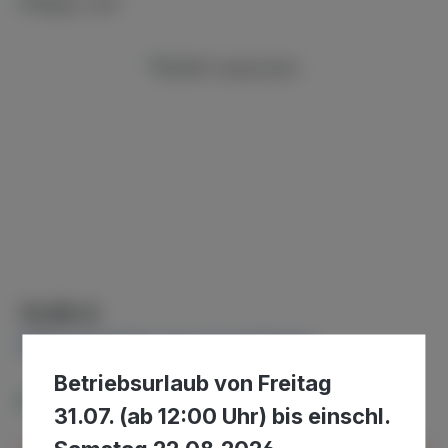
Bildergalerie überspringen
Regulärer Preis:
11,95 €
Preise inkl. MwSt. zzgl. Versandkosten
Betriebsurlaub von Freitag
Verfügbar, Lieferzeit: 2-4 Tage
31.07. (ab 12:00 Uhr) bis einschl.