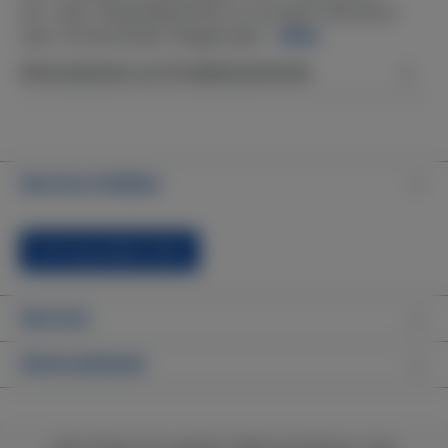
pH- oder Alkalinitätswerten im privaten Whirlpool
oder Schwimmbad. Reagenztab…
Mehr
Informationen zur Produktsicherheit
Service-Hotline
Vertrag widerrufen
Service
Informationen