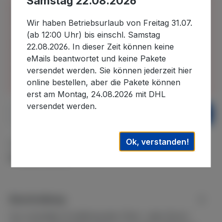
Samstag 22.08.2026
Bitte beachten Sie, dass wir uns in der Zeit vom
30.07.2026 bis 22.08.2026 im Betriebsurlaub
Wir haben Betriebsurlaub von Freitag 31.07.
befinden und in diesem Zeitraum eingehende
(ab 12:00 Uhr) bis einschl. Samstag
Bestellungen erst nach unserer Rückkehr
22.08.2026. In dieser Zeit können keine
bearbeiten können. Auslieferungen können daher
eMails beantwortet und keine Pakete
erst wieder nach dem 22.08.2026. ausgeführt
versendet werden. Sie können jederzeit hier
werden. Wir danken für Ihr Verständnis.
online bestellen, aber die Pakete können
erst am Montag, 24.08.2026 mit DHL
versendet werden.
Produkt Anzahl: Gib den gewünschten We
In den Warenkorb
Ok, verstanden!
Zum Merkzettel hinzufügen
Produktnummer:
WM-27
Beschreibung
Zur schnellen Ermittlung des Chlor- oder Brom-