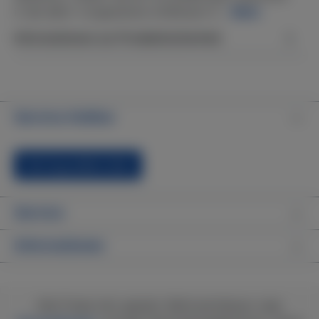
in die dafür vorgesehene AirBlower-E…
Mehr
Informationen zur Produktsicherheit
Service-Hotline
Vertrag widerrufen
Service
Informationen
Alle Preise inkl. gesetzl. Mehrwertsteuer zzgl.