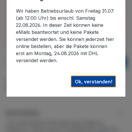
Bitte beachten Sie, dass wir uns in der Zeit vom
30.07.2026 bis 22.08.2026 im Betriebsurlaub
Wir haben Betriebsurlaub von Freitag 31.07.
befinden und in diesem Zeitraum eingehende
(ab 12:00 Uhr) bis einschl. Samstag
Bestellungen erst nach unserer Rückkehr
22.08.2026. In dieser Zeit können keine
bearbeiten können. Auslieferungen können daher
eMails beantwortet und keine Pakete
erst wieder nach dem 22.08.2026. ausgeführt
versendet werden. Sie können jederzeit hier
werden. Wir danken für Ihr Verständnis.
online bestellen, aber die Pakete können
erst am Montag, 24.08.2026 mit DHL
Produkt Anzahl: Gib den gewünschten We
versendet werden.
In den Warenkorb
Zum Merkzettel hinzufügen
Ok, verstanden!
Produktnummer:
WA-52
Beschreibung
Um inSPAration® AIRomatherapy Beads zu
aktivieren, setzen Sie ein Aromatherapy Säckchen