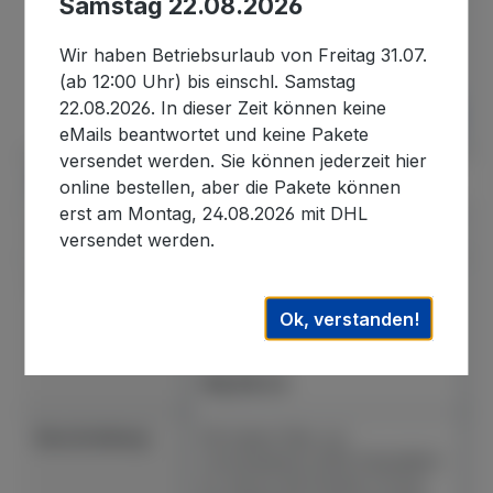
Samstag 22.08.2026
Produktnummer: WF-Set-15
Wir haben Betriebsurlaub von Freitag 31.07.
zum Produkt
(ab 12:00 Uhr) bis einschl. Samstag
22.08.2026. In dieser Zeit können keine
Zum Vergleich hinzufügen
eMails beantwortet und keine Pakete
versendet werden. Sie können jederzeit hier
ÜBERBLICK
online bestellen, aber die Pakete können
erst am Montag, 24.08.2026 mit DHL
Hersteller
Darlly®
M
versendet werden.
Inhalt:
4 Stück
(24,74 €* / 1
I
Preis
Stück)
Ok, verstanden!
7
98,95 €*
Beschreibung
Wir bieten Filter von
W
verschiedenen (Dritt-)Herstellern
v
an, die für den Einsatz in Pools
a