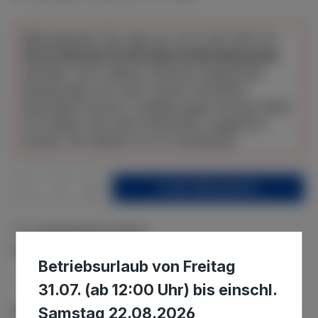
Bitte beachten Sie, dass wir uns in der Zeit vom
30.07.2026 bis 22.08.2026 im Betriebsurlaub
befinden und in diesem Zeitraum eingehende
Bestellungen erst nach unserer Rückkehr
bearbeiten können. Auslieferungen können daher
erst wieder nach dem 22.08.2026. ausgeführt
werden. Wir danken für Ihr Verständnis.
Produkt Anzahl: Gib den gewünschten We
In den Warenkorb
Zum Merkzettel hinzufügen
Produktnummer:
WR-66
Betriebsurlaub von Freitag
31.07. (ab 12:00 Uhr) bis einschl.
Samstag 22.08.2026
Beschreibung