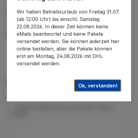
Darlly® FilterGuard -System reinigt Ihre Filter in vier
Wir haben Betriebsurlaub von Freitag 31.07.
Schritten gründlich und verlängert so deren
(ab 12:00 Uhr) bis einschl. Samstag
Lebensdauer. Das System…
Mehr
22.08.2026. In dieser Zeit können keine
Informationen zur Produktsicherheit
eMails beantwortet und keine Pakete
versendet werden. Sie können jederzeit hier
online bestellen, aber die Pakete können
erst am Montag, 24.08.2026 mit DHL
versendet werden.
Produktgalerie überspringen
Einzel-Artikel aus diesem Set
Ok, verstanden!