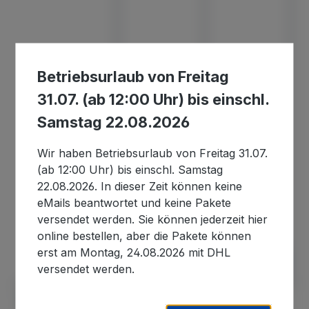
Betriebsurlaub von Freitag
WF-78DY
WF-78MG
Darlly®
Magnum
31.07. (ab 12:00 Uhr) bis einschl.
Whirlpool
Whirlpool
Samstag 22.08.2026
Filter Snap
Filter Snap
F
On SC784
On ST36 -
I
Wir haben Betriebsurlaub von Freitag 31.07.
(60305) - ers
ersetzt: Soft
(ab 12:00 Uhr) bis einschl. Samstag
Produktnumme
Produktnumme
P
22.08.2026. In dieser Zeit können keine
r: WF-78DY
r: WF-78MG
eMails beantwortet und keine Pakete
versendet werden. Sie können jederzeit hier
zum Produkt
zum Produkt
online bestellen, aber die Pakete können
erst am Montag, 24.08.2026 mit DHL
Zum Vergleich hinzufügen
Zum Vergleich 
versendet werden.
ÜBERBLICK